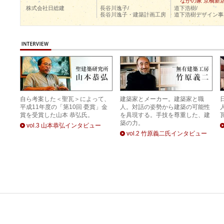
なかの家 京橋新
株式会社日総建
長谷川逸子/
道下浩樹/
長谷川逸子・建築計画工房
道下浩樹デザイン事
自ら考案した＜聖瓦＞によって、
建築家とメーカー。建築家と職
平成11年度の「第10回 甍賞」金
人。対話の姿勢から建築の可能性
賞を受賞した山本 恭弘氏。
を具現する。手技を尊重した、建
築の力。
vol.3 山本恭弘インタビュー
vol.2 竹原義二氏インタビュー