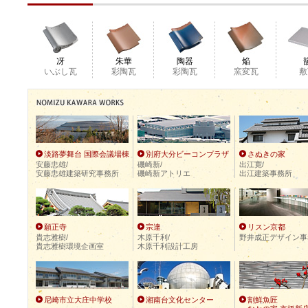
冴
朱華
陶器
焔
いぶし瓦
彩陶瓦
彩陶瓦
窯変瓦
敷
淡路夢舞台 国際会議場棟
別府大分ビーコンプラザ
さぬきの家
安藤忠雄/
磯崎新/
出江寛/
安藤忠雄建築研究事務所
磯崎新アトリエ
出江建築事務所
願正寺
宗達
リスン京都
貴志雅樹/
木原千利/
野井成正デザイン事
貴志雅樹環境企画室
木原千利設計工房
尼崎市立大庄中学校
湘南台文化センター
割鮮魚匠