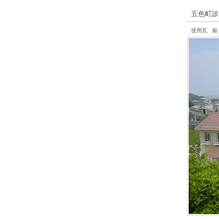
五色町診
使用瓦
焔