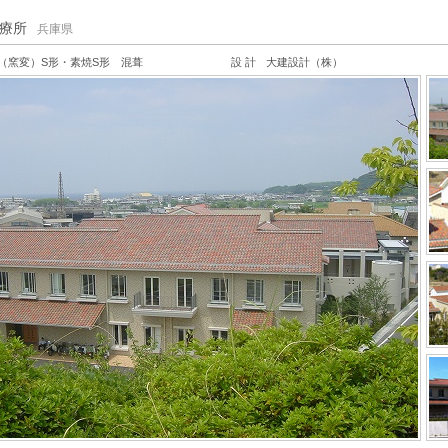
療所
兵庫県
（窯変）S形・素焼S形 混葺
設 計
大建設計（株）